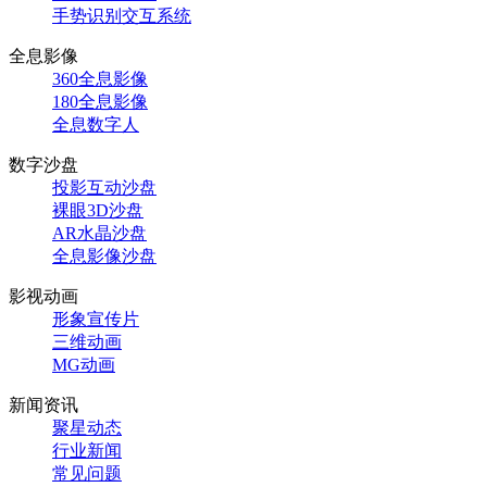
手势识别交互系统
全息影像
360全息影像
180全息影像
全息数字人
数字沙盘
投影互动沙盘
裸眼3D沙盘
AR水晶沙盘
全息影像沙盘
影视动画
形象宣传片
三维动画
MG动画
新闻资讯
聚星动态
行业新闻
常见问题