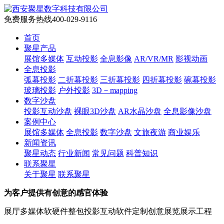
免费服务热线
400-029-9116
首页
聚星产品
展馆多媒体
互动投影
全息影像
AR/VR/MR
影视动画
全息投影
弧幕投影
二折幕投影
三折幕投影
四折幕投影
碗幕投影
玻璃投影
户外投影
3D－mapping
数字沙盘
投影互动沙盘
裸眼3D沙盘
AR水晶沙盘
全息影像沙盘
案例中心
展馆多媒体
全息投影
数字沙盘
文旅夜游
商业娱乐
新闻资讯
聚星动态
行业新闻
常见问题
科普知识
联系聚星
关于聚星
联系聚星
为客户提供有创意的感官体验
展厅多媒体软硬件整包
投影互动软件定制
创意展览展示工程