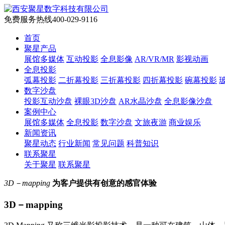
免费服务热线
400-029-9116
首页
聚星产品
展馆多媒体
互动投影
全息影像
AR/VR/MR
影视动画
全息投影
弧幕投影
二折幕投影
三折幕投影
四折幕投影
碗幕投影
数字沙盘
投影互动沙盘
裸眼3D沙盘
AR水晶沙盘
全息影像沙盘
案例中心
展馆多媒体
全息投影
数字沙盘
文旅夜游
商业娱乐
新闻资讯
聚星动态
行业新闻
常见问题
科普知识
联系聚星
关于聚星
联系聚星
3D－mapping
为客户提供有创意的感官体验
3D－mapping