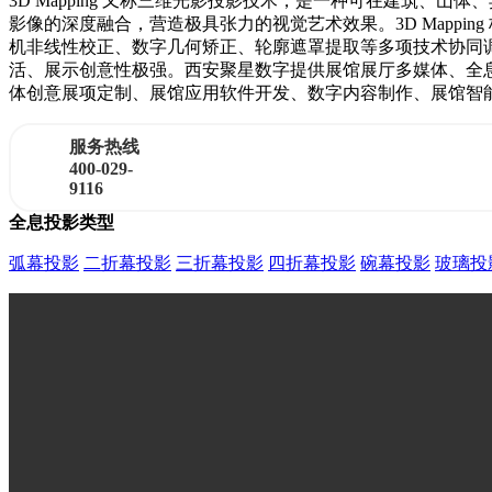
3D Mapping 又称三维光影投影技术，是一种可在建筑
影像的深度融合，营造极具张力的视觉艺术效果。3D Mappi
机非线性校正、数字几何矫正、轮廓遮罩提取等多项技术协同
活、展示创意性极强。西安聚星数字提供展馆展厅多媒体、全
体创意展项定制、展馆应用软件开发、数字内容制作、展馆智
服务热线
400-029-
9116
全息投影类型
弧幕投影
二折幕投影
三折幕投影
四折幕投影
碗幕投影
玻璃投