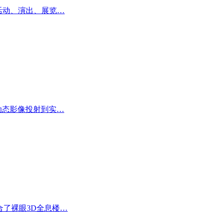
型活动、演出、展览…
将动态影像投射到实…
合了裸眼3D全息楼…