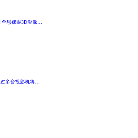
的全息裸眼3D影像…
通过多台投影机将…