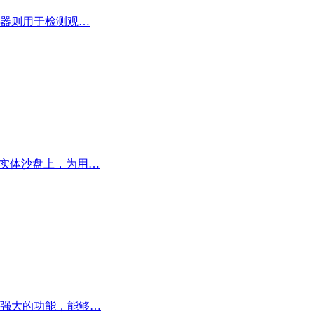
器则用于检测观…
在实体沙盘上，为用…
和强大的功能，能够…