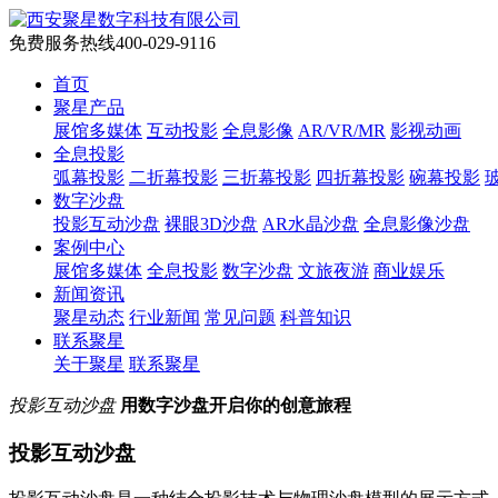
免费服务热线
400-029-9116
首页
聚星产品
展馆多媒体
互动投影
全息影像
AR/VR/MR
影视动画
全息投影
弧幕投影
二折幕投影
三折幕投影
四折幕投影
碗幕投影
数字沙盘
投影互动沙盘
裸眼3D沙盘
AR水晶沙盘
全息影像沙盘
案例中心
展馆多媒体
全息投影
数字沙盘
文旅夜游
商业娱乐
新闻资讯
聚星动态
行业新闻
常见问题
科普知识
联系聚星
关于聚星
联系聚星
投影互动沙盘
用数字沙盘开启你的创意旅程
投影互动沙盘