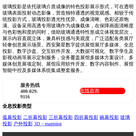
玻璃投影是依托玻璃介质成像的特色投影展示形式，可在透明
玻璃表面投射动态影像，营造独特通透的视觉观感。相较于传
统投影方式，玻璃投影透光性优异、成像清晰、色彩还原饱
满。设备采用高透专用玻璃作为成像载体，在保障画面清晰度
与色彩饱和度的同时，借助玻璃通透特性形成立体视觉层次，
展示内容直观立体，兼具科技感与美观度，广泛适配各类展厅
轻奢创意展示场景。西安聚星数字提供展馆展厅多媒体、全息
投影、数字沙盘、交互软件开发、大数据可视化、数字孪生及
影视动画等展示定制服务，业务覆盖展馆多媒体方案设计、多
媒体创意展项定制、展馆应用软件开发、数字内容制作、展馆
智能中控及多媒体系统集成整套服务。
服务热线
在线咨询
400-029-
9116
全息投影类型
弧幕投影
二折幕投影
三折幕投影
四折幕投影
碗幕投影
玻璃
投影
户外投影
3D－mapping