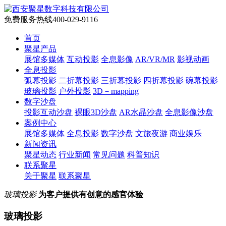
免费服务热线
400-029-9116
首页
聚星产品
展馆多媒体
互动投影
全息影像
AR/VR/MR
影视动画
全息投影
弧幕投影
二折幕投影
三折幕投影
四折幕投影
碗幕投影
玻璃投影
户外投影
3D－mapping
数字沙盘
投影互动沙盘
裸眼3D沙盘
AR水晶沙盘
全息影像沙盘
案例中心
展馆多媒体
全息投影
数字沙盘
文旅夜游
商业娱乐
新闻资讯
聚星动态
行业新闻
常见问题
科普知识
联系聚星
关于聚星
联系聚星
玻璃投影
为客户提供有创意的感官体验
玻璃投影