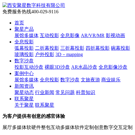
免费服务热线
400-029-9116
首页
聚星产品
展馆多媒体
互动投影
全息影像
AR/VR/MR
影视动画
全息投影
弧幕投影
二折幕投影
三折幕投影
四折幕投影
碗幕投影
玻璃投影
户外投影
3D－mapping
数字沙盘
投影互动沙盘
裸眼3D沙盘
AR水晶沙盘
全息影像沙盘
案例中心
展馆多媒体
全息投影
数字沙盘
文旅夜游
商业娱乐
新闻资讯
聚星动态
行业新闻
常见问题
科普知识
联系聚星
关于聚星
联系聚星
为客户提供有创意的感官体验
展厅多媒体软硬件整包
互动多媒体软件定制
创意数字交互定制