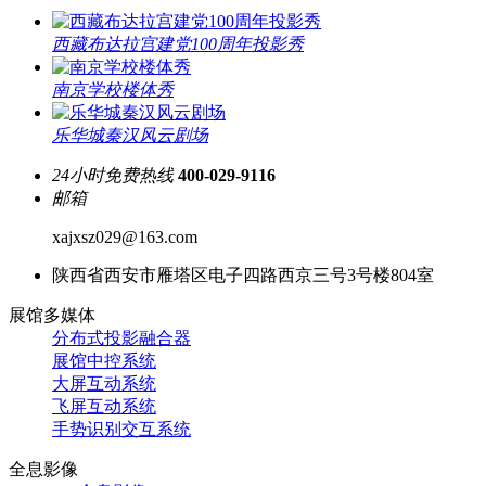
西藏布达拉宫建党100周年投影秀
南京学校楼体秀
乐华城秦汉风云剧场
24小时免费热线
400-029-9116
邮箱
xajxsz029@163.com
陕西省西安市雁塔区电子四路西京三号3号楼804室
展馆多媒体
分布式投影融合器
展馆中控系统
大屏互动系统
飞屏互动系统
手势识别交互系统
全息影像