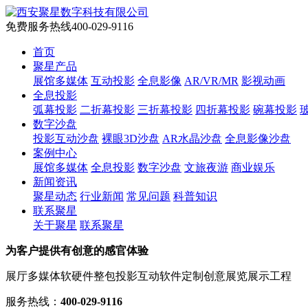
免费服务热线
400-029-9116
首页
聚星产品
展馆多媒体
互动投影
全息影像
AR/VR/MR
影视动画
全息投影
弧幕投影
二折幕投影
三折幕投影
四折幕投影
碗幕投影
数字沙盘
投影互动沙盘
裸眼3D沙盘
AR水晶沙盘
全息影像沙盘
案例中心
展馆多媒体
全息投影
数字沙盘
文旅夜游
商业娱乐
新闻资讯
聚星动态
行业新闻
常见问题
科普知识
联系聚星
关于聚星
联系聚星
为客户提供有创意的感官体验
展厅多媒体软硬件整包
投影互动软件定制
创意展览展示工程
服务热线：
400-029-9116