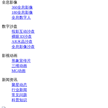
全息影像
360全息影像
180全息影像
全息数字人
数字沙盘
投影互动沙盘
裸眼3D沙盘
AR水晶沙盘
全息影像沙盘
影视动画
形象宣传片
三维动画
MG动画
新闻资讯
聚星动态
行业新闻
常见问题
科普知识