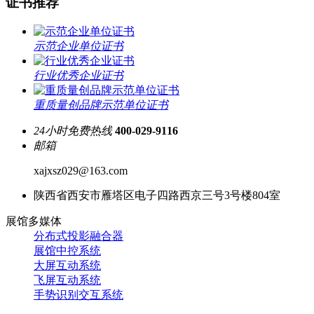
证书推荐
示范企业单位证书
行业优秀企业证书
重质量创品牌示范单位证书
24小时免费热线
400-029-9116
邮箱
xajxsz029@163.com
陕西省西安市雁塔区电子四路西京三号3号楼804室
展馆多媒体
分布式投影融合器
展馆中控系统
大屏互动系统
飞屏互动系统
手势识别交互系统