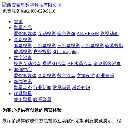
免费服务热线
400-029-9116
首页
聚星产品
展馆多媒体
互动投影
全息影像
AR/VR/MR
影视动画
全息投影
弧幕投影
二折幕投影
三折幕投影
四折幕投影
碗幕投影
玻璃投影
户外投影
3D－mapping
数字沙盘
投影互动沙盘
裸眼3D沙盘
AR水晶沙盘
全息影像沙盘
案例中心
展馆多媒体
全息投影
数字沙盘
文旅夜游
商业娱乐
新闻资讯
聚星动态
行业新闻
常见问题
科普知识
联系聚星
关于聚星
联系聚星
为客户提供有创意的感官体验
展厅多媒体软硬件整包
投影互动软件定制
创意展览展示工程