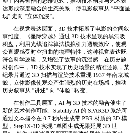
塑了内容创作的思维范式，推动技术创新与艺术表
达形成深度融合的生态关系，使电影叙事从 "平面呈
现" 走向 "立体沉浸"。
在视觉表达层面，
3D 技术拓展了电影的空间叙
事维度。《星际穿越》通过 3D 技术呈现的黑洞吸
积盘，利用光线追踪算法模拟引力透镜效应，使观
众直观感受时空扭曲的物理特性，这种视觉表达既
符合科学逻辑，又增强了故事的沉浸感。在历史题
材创作中，3D 技术实现了历史场景的精准还原，某
纪录片通过 3D 扫描与渲染技术重现 1937 年南京城
貌，立体影像使观众产生强烈的历史在场感，推动
历史叙事从 "讲述" 向 "体验" 转变。
在创作工具层面，
AI 与 3D 技术的融合催生了
新的艺术创作可能。Stability AI 的 SPAR3D 系统可
通过文本指令在 0.7 秒内生成带 PBR 材质的 3D 模
型，Step1X-3D 实现 "单图生成无限延展 3D 世