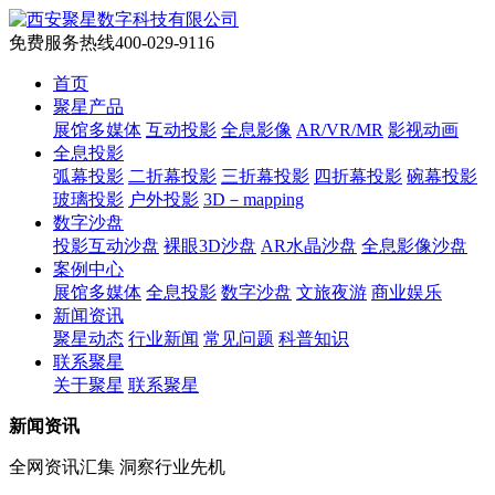
免费服务热线
400-029-9116
首页
聚星产品
展馆多媒体
互动投影
全息影像
AR/VR/MR
影视动画
全息投影
弧幕投影
二折幕投影
三折幕投影
四折幕投影
碗幕投影
玻璃投影
户外投影
3D－mapping
数字沙盘
投影互动沙盘
裸眼3D沙盘
AR水晶沙盘
全息影像沙盘
案例中心
展馆多媒体
全息投影
数字沙盘
文旅夜游
商业娱乐
新闻资讯
聚星动态
行业新闻
常见问题
科普知识
联系聚星
关于聚星
联系聚星
新闻资讯
全网资讯汇集 洞察行业先机