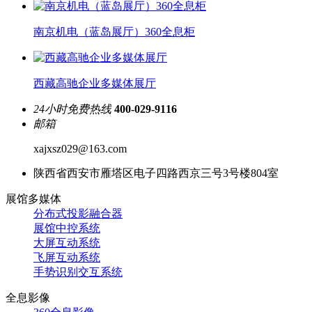
南京机电（蓝岛展厅）360全息柜
西藏高驰企业多媒体展厅
24小时免费热线
400-029-9116
邮箱
xajxsz029@163.com
陕西省西安市雁塔区电子四路西京三号3号楼804室
展馆多媒体
分布式投影融合器
展馆中控系统
大屏互动系统
飞屏互动系统
手势识别交互系统
全息影像