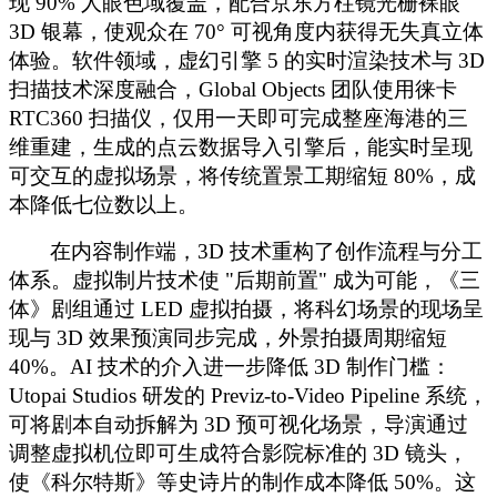
现 90% 人眼色域覆盖，配合京东方柱镜光栅裸眼
3D 银幕，使观众在 70° 可视角度内获得无失真立体
体验。软件领域，虚幻引擎 5 的实时渲染技术与 3D
扫描技术深度融合，Global Objects 团队使用徕卡
RTC360 扫描仪，仅用一天即可完成整座海港的三
维重建，生成的点云数据导入引擎后，能实时呈现
可交互的虚拟场景，将传统置景工期缩短 80%，成
本降低七位数以上。
在内容制作端，
3D 技术重构了创作流程与分工
体系。虚拟制片技术使 "后期前置" 成为可能，《三
体》剧组通过 LED 虚拟拍摄，将科幻场景的现场呈
现与 3D 效果预演同步完成，外景拍摄周期缩短
40%。AI 技术的介入进一步降低 3D 制作门槛：
Utopai Studios 研发的 Previz-to-Video Pipeline 系统，
可将剧本自动拆解为 3D 预可视化场景，导演通过
调整虚拟机位即可生成符合影院标准的 3D 镜头，
使《科尔特斯》等史诗片的制作成本降低 50%。这