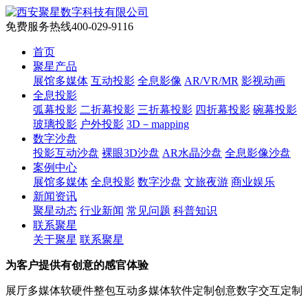
免费服务热线
400-029-9116
首页
聚星产品
展馆多媒体
互动投影
全息影像
AR/VR/MR
影视动画
全息投影
弧幕投影
二折幕投影
三折幕投影
四折幕投影
碗幕投影
玻璃投影
户外投影
3D－mapping
数字沙盘
投影互动沙盘
裸眼3D沙盘
AR水晶沙盘
全息影像沙盘
案例中心
展馆多媒体
全息投影
数字沙盘
文旅夜游
商业娱乐
新闻资讯
聚星动态
行业新闻
常见问题
科普知识
联系聚星
关于聚星
联系聚星
为客户提供有创意的感官体验
展厅多媒体软硬件整包
互动多媒体软件定制
创意数字交互定制