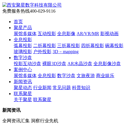
免费服务热线
400-029-9116
首页
聚星产品
展馆多媒体
互动投影
全息影像
AR/VR/MR
影视动画
全息投影
弧幕投影
二折幕投影
三折幕投影
四折幕投影
碗幕投影
玻璃投影
户外投影
3D－mapping
数字沙盘
投影互动沙盘
裸眼3D沙盘
AR水晶沙盘
全息影像沙盘
案例中心
展馆多媒体
全息投影
数字沙盘
文旅夜游
商业娱乐
新闻资讯
聚星动态
行业新闻
常见问题
科普知识
联系聚星
关于聚星
联系聚星
新闻资讯
全网资讯汇集 洞察行业先机