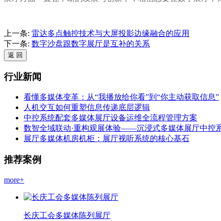
上一条:
雷达多点触控技术与大屏投影边缘融合的应用
下一条:
数字沙盘跟数字展厅是互补的关系
行业新闻
看懂多媒体变革：从“我播放给你看”到“你主动获取信息”
人机交互如何重塑信息传递底层逻辑
中控系统配套多媒体展厅设备运维全流程管理方案
数智全域联动·重构观展体验——沉浸式多媒体展厅中控
展厅多媒体机房机柜：展厅视听系统的核心基石
推荐案例
more+
长庆工会多媒体陈列展厅