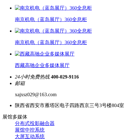
南京机电（蓝岛展厅）360全息柜
南京机电（蓝岛展厅）360全息柜
西藏高驰企业多媒体展厅
24小时免费热线
400-029-9116
邮箱
xajxsz029@163.com
陕西省西安市雁塔区电子四路西京三号3号楼804室
展馆多媒体
分布式投影融合器
展馆中控系统
大屏互动系统