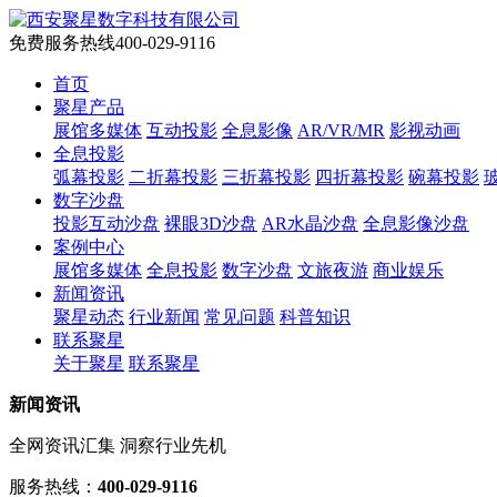
免费服务热线
400-029-9116
首页
聚星产品
展馆多媒体
互动投影
全息影像
AR/VR/MR
影视动画
全息投影
弧幕投影
二折幕投影
三折幕投影
四折幕投影
碗幕投影
数字沙盘
投影互动沙盘
裸眼3D沙盘
AR水晶沙盘
全息影像沙盘
案例中心
展馆多媒体
全息投影
数字沙盘
文旅夜游
商业娱乐
新闻资讯
聚星动态
行业新闻
常见问题
科普知识
联系聚星
关于聚星
联系聚星
新闻资讯
全网资讯汇集 洞察行业先机
服务热线：
400-029-9116