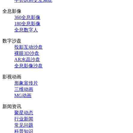
手势识别交互系统
全息影像
360全息影像
180全息影像
全息数字人
数字沙盘
投影互动沙盘
裸眼3D沙盘
AR水晶沙盘
全息影像沙盘
影视动画
形象宣传片
三维动画
MG动画
新闻资讯
聚星动态
行业新闻
常见问题
科普知识