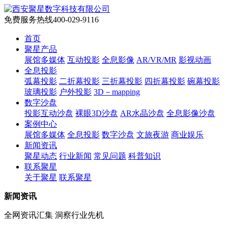
免费服务热线
400-029-9116
首页
聚星产品
展馆多媒体
互动投影
全息影像
AR/VR/MR
影视动画
全息投影
弧幕投影
二折幕投影
三折幕投影
四折幕投影
碗幕投影
玻璃投影
户外投影
3D－mapping
数字沙盘
投影互动沙盘
裸眼3D沙盘
AR水晶沙盘
全息影像沙盘
案例中心
展馆多媒体
全息投影
数字沙盘
文旅夜游
商业娱乐
新闻资讯
聚星动态
行业新闻
常见问题
科普知识
联系聚星
关于聚星
联系聚星
新闻资讯
全网资讯汇集 洞察行业先机