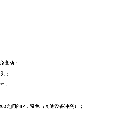
免变动：
头；
”；
P
之间的
，避免与其他设备冲突）；
200
IP