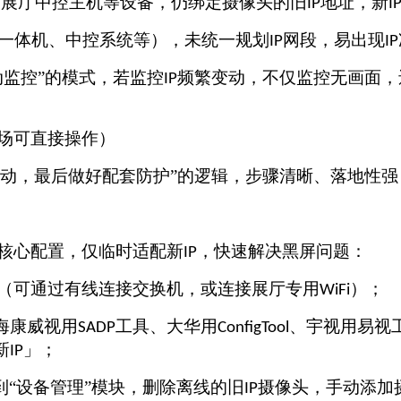
、展厅中控主机等设备，仍绑定摄像头的旧
地址，新
IP
I
一体机、中控系统等），未统一规划
网段，易出现
IP
IP
动监控”的模式，若监控
频繁变动，不仅监控无画面，
IP
场可直接操作）
动，最后做好配套防护”的逻辑，步骤清晰、落地性
核心配置，仅临时适配新
，快速解决黑屏问题：
IP
（可通过有线连接交换机，或连接展厅专用
）；
WiFi
海康威视用
工具、大华用
、宇视用易视
SADP
ConfigTool
新
」；
IP
到“设备管理”模块，删除离线的旧
摄像头，手动添加
IP