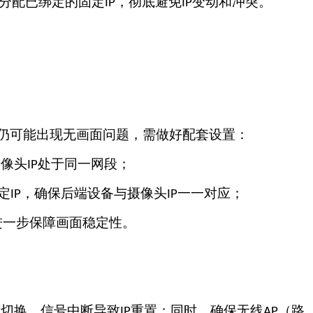
分配已绑定的固定
，彻底避免
变动和冲突。
IP
IP
仍可能出现无画面问题，需做好配套设置：
摄像头
处于同一网段；
IP
定
，确保后端设备与摄像头
一一对应；
IP
IP
进一步保障画面稳定性。
切换、信号中断导致
重置；同时，确保无线
（路
i
IP
AP