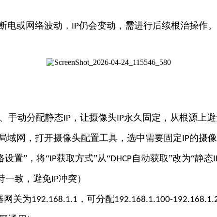
断电或网络波动，
仍会变动，需进行后续根治操作。
IP
、手动分配静态
，让摄像头
永久固定，从根源上避
IP
IP
局域网，打开摄像头配置工具，选中需要固定
的摄像
IP
设置”，将“
获取方式”从“
自动获取”改为“静态
IP
DHCP
I
持一致，避免
冲突）
IP
器网关为
，可分配
192.168.1.1
192.168.1.100-192.168.1.