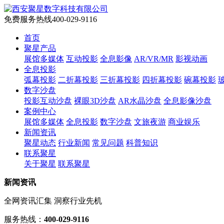
免费服务热线
400-029-9116
首页
聚星产品
展馆多媒体
互动投影
全息影像
AR/VR/MR
影视动画
全息投影
弧幕投影
二折幕投影
三折幕投影
四折幕投影
碗幕投影
数字沙盘
投影互动沙盘
裸眼3D沙盘
AR水晶沙盘
全息影像沙盘
案例中心
展馆多媒体
全息投影
数字沙盘
文旅夜游
商业娱乐
新闻资讯
聚星动态
行业新闻
常见问题
科普知识
联系聚星
关于聚星
联系聚星
新闻资讯
全网资讯汇集 洞察行业先机
服务热线：
400-029-9116