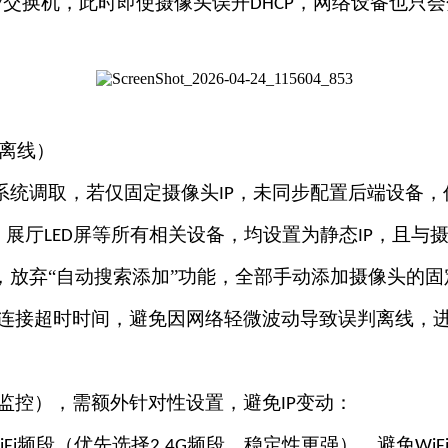
交换机，此时即使摄像头误开
，网络设备也只会
/
DHCP
离线）
系统调取，若仅固定摄像头
，未同步配置后端设备，
IP
、展厅
屏等所有相关设备，均设置为静态
，且与
LED
IP
，放弃“自动搜索添加”功能，全部手动添加摄像头的固
连接超时时间，避免因网络轻微波动导致误判离线，
监控），需额外针对性设置，避免
变动：
IP
频段（优先选择
频段，稳定性更强），避免
Fi
2.4G
WiF