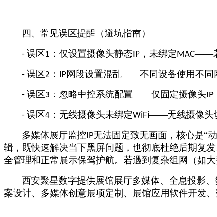
四、常见误区提醒（避坑指南）
误区
：仅设置摄像头静态
，未绑定
——
-
1
IP
MAC
误区
：
网段设置混乱——不同设备使用不同
-
2
IP
误区
：忽略中控系统配置——仅固定摄像头
-
3
IP
误区
：无线摄像头未绑定
——无线摄像头
-
4
WiFi
多媒体展厅监控
无法固定致无画面，核心是“
IP
辑，既快速解决当下黑屏问题，也彻底杜绝后期复发
全管理和正常展示保驾护航。若遇到复杂组网（如大
西安聚星数字提供展馆展厅多媒体、全息投影、
案设计、多媒体创意展项定制、展馆应用软件开发、