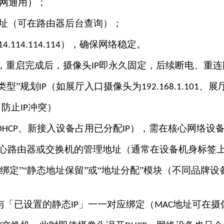
网通用）；
址（可在路由器后台查询）；
），确保网络稳定。
14.114.114.114
头，重启完成后，摄像头
即永久固定，后续断电、重连
IP
类型”规划
（如展厅入口摄像头为
、展
IP
192.168.1.101
，防止
冲突）
IP
、新接入设备占用已分配
），需在核心网络设
DHCP
IP
心路由器或交换机的管理地址（通常在设备机身标签
绑定”“静态地址保留”或“地址分配”模块（不同品牌
与「已设置的静态
」一一对应绑定（
地址可在摄
IP
MAC