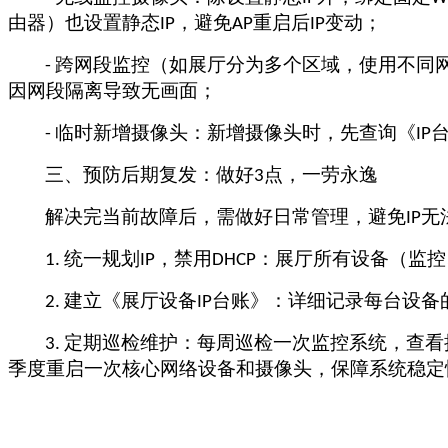
由器）也设置静态
，避免
重启后
变动；
IP
AP
IP
跨网段监控（如展厅分为多个区域，使用不同
-
因网段隔离导致无画面；
临时新增摄像头：新增摄像头时，先查询《
-
IP
三、预防后期复发：做好
点，一劳永逸
3
解决完当前故障后，需做好日常管理，避免
无
IP
统一规划
，禁用
：展厅所有设备（监控
1.
IP
DHCP
建立《展厅设备
台账》：详细记录每台设备
2.
IP
定期巡检维护：每周巡检一次监控系统，查看
3.
季度重启一次核心网络设备和摄像头，保障系统稳定