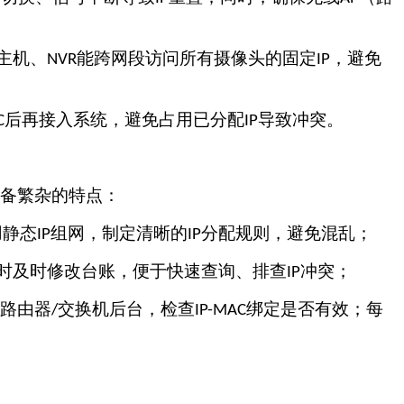
主机、
能跨网段访问所有摄像头的固定
，避免
NVR
IP
后再接入系统，避免占用已分配
导致冲突。
C
IP
备繁杂的特点：
用静态
组网，制定清晰的
分配规则，避免混乱；
IP
IP
时及时修改台账，便于快速查询、排查
冲突；
IP
路由器
交换机后台，检查
绑定是否有效；每
/
IP-MAC