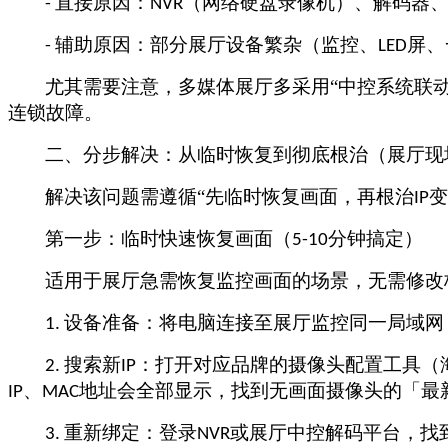
直接原因：
（网络硬盘录像机）、解码器
-
NVR
辅助原因：部分展厅设备繁杂（监控、
屏、
-
LED
尤其需要注意，多媒体展厅多采用
“中控系统联
连锁故障。
二、分步解决：从临时恢复到彻底根治（展厅现
解决该问题需遵循
“先临时恢复画面，再根治
变
IP
第一步：临时快速恢复画面（
分钟搞定）
5-10
适用于展厅急需恢复监控画面的场景，无需修改
设备准备：将电脑连接至展厅监控同一局域网
1.
搜索新
：打开对应品牌的摄像头配置工具（
2.
IP
、
地址会全部显示，找到无画面摄像头的「最
IP
MAC
重新绑定：登录
或展厅中控解码平台，找
3.
NVR