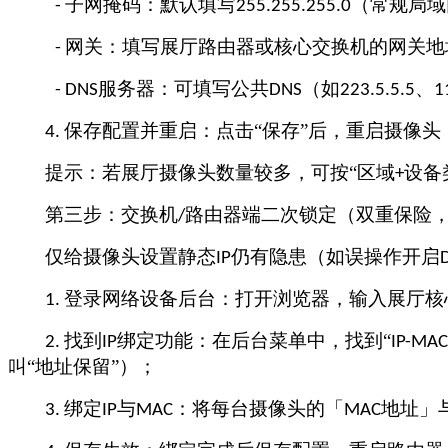
子网掩码：默认填写
（常规局域
-
255.255.255.0
网关：填写展厅路由器或核心交换机的网关地
-
服务器：可填写公共
（如
、
- DNS
DNS
223.5.5.5
1
保存配置并重启：点击“保存”后，重启摄像
4.
提示：若展厅摄像头数量较多，可按
“区域
设备
+
第三步：交换机
路由器端二次锁定（双重保险
/
仅给摄像头设置静态
仍有隐患（如误操作开启
IP
登录网络设备后台：打开浏览器，输入展厅核
1.
找到
绑定功能：在后台菜单中，找到“
2.
IP
IP-MAC
叫“地址保留”）；
绑定
与
：将每台摄像头的「
地址」
3.
IP
MAC
MAC