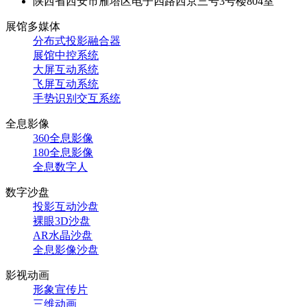
陕西省西安市雁塔区电子四路西京三号3号楼804室
展馆多媒体
分布式投影融合器
展馆中控系统
大屏互动系统
飞屏互动系统
手势识别交互系统
全息影像
360全息影像
180全息影像
全息数字人
数字沙盘
投影互动沙盘
裸眼3D沙盘
AR水晶沙盘
全息影像沙盘
影视动画
形象宣传片
三维动画