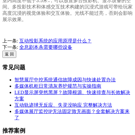
室内高度不低于3.5米∶，可以放置多台投影机、显示设备的空
间。多投影技术和体感交互技术构建的沉浸式游戏可带给玩家
高度沉浸的视觉体验和交互体验。光线不能过亮，否则会影响
展示效果。
上一条:
互动投影系统的应用原理是什么？
下一条:
全息剧本杀需要哪些设备
常见问题
智慧展厅中控系统通信故障成因与快速处置办法
多媒体机柜日常清灰养护规范与实操指南
LED显示屏突然黑屏？故障根源、快速排查与长效解决
方案
互动轨迹球无反应、失灵没响应 完整解决方法
多媒体展厅监控IP无法固定致无画面？全套解决方案来
了
推荐案例