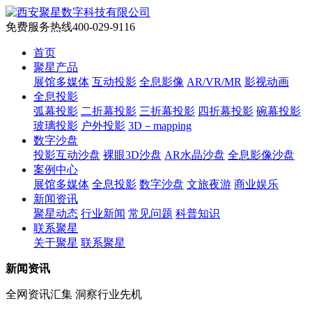
免费服务热线
400-029-9116
首页
聚星产品
展馆多媒体
互动投影
全息影像
AR/VR/MR
影视动画
全息投影
弧幕投影
二折幕投影
三折幕投影
四折幕投影
碗幕投影
玻璃投影
户外投影
3D－mapping
数字沙盘
投影互动沙盘
裸眼3D沙盘
AR水晶沙盘
全息影像沙盘
案例中心
展馆多媒体
全息投影
数字沙盘
文旅夜游
商业娱乐
新闻资讯
聚星动态
行业新闻
常见问题
科普知识
联系聚星
关于聚星
联系聚星
新闻资讯
全网资讯汇集 洞察行业先机