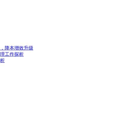
，降本增效升级
理工作探析
析