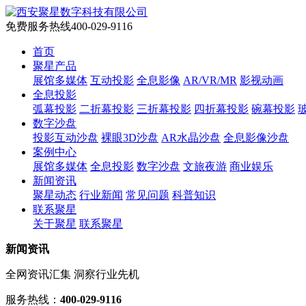
免费服务热线
400-029-9116
首页
聚星产品
展馆多媒体
互动投影
全息影像
AR/VR/MR
影视动画
全息投影
弧幕投影
二折幕投影
三折幕投影
四折幕投影
碗幕投影
数字沙盘
投影互动沙盘
裸眼3D沙盘
AR水晶沙盘
全息影像沙盘
案例中心
展馆多媒体
全息投影
数字沙盘
文旅夜游
商业娱乐
新闻资讯
聚星动态
行业新闻
常见问题
科普知识
联系聚星
关于聚星
联系聚星
新闻资讯
全网资讯汇集 洞察行业先机
服务热线：
400-029-9116