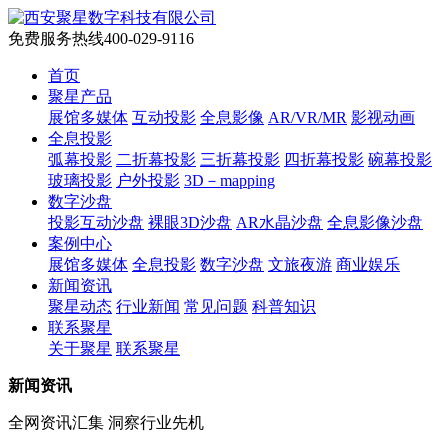
免费服务热线
400-029-9116
首页
聚星产品
展馆多媒体
互动投影
全息影像
AR/VR/MR
影视动画
全息投影
弧幕投影
二折幕投影
三折幕投影
四折幕投影
碗幕投影
玻璃投影
户外投影
3D－mapping
数字沙盘
投影互动沙盘
裸眼3D沙盘
AR水晶沙盘
全息影像沙盘
案例中心
展馆多媒体
全息投影
数字沙盘
文旅夜游
商业娱乐
新闻资讯
聚星动态
行业新闻
常见问题
科普知识
联系聚星
关于聚星
联系聚星
新闻资讯
全网资讯汇集 洞察行业先机