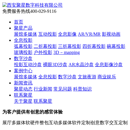
免费服务热线
400-029-9116
首页
聚星产品
展馆多媒体
互动投影
全息影像
AR/VR/MR
影视动画
全息投影
弧幕投影
二折幕投影
三折幕投影
四折幕投影
碗幕投影
玻璃投影
户外投影
3D－mapping
数字沙盘
投影互动沙盘
裸眼3D沙盘
AR水晶沙盘
全息影像沙盘
案例中心
展馆多媒体
全息投影
数字沙盘
文旅夜游
商业娱乐
新闻资讯
聚星动态
行业新闻
常见问题
科普知识
联系聚星
关于聚星
联系聚星
为客户提供有创意的感官体验
展厅多媒体软硬件整包
互动多媒体软件定制
创意数字交互定制