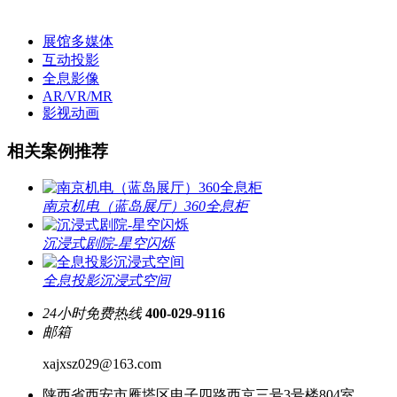
展馆多媒体
互动投影
全息影像
AR/VR/MR
影视动画
相关案例推荐
南京机电（蓝岛展厅）360全息柜
沉浸式剧院-星空闪烁
全息投影沉浸式空间
24小时免费热线
400-029-9116
邮箱
xajxsz029@163.com
陕西省西安市雁塔区电子四路西京三号3号楼804室